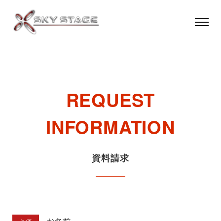
メ
イ
ン
コ
ン
テ
REQUEST
ン
ツ
INFORMATION
へ
移
動
資料請求