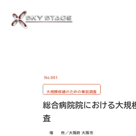
メ
イ
ン
コ
ン
テ
ン
ツ
へ
No.001
移
動
大規模修繕のための事前調査
総合病院院における大規
査
場 所／大阪府 大阪市