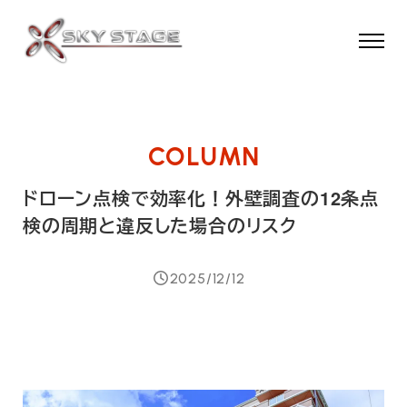
メ
イ
ン
コ
ン
テ
ン
ドローン点検で効率化！外壁調査の12条点
ツ
検の周期と違反した場合のリスク
へ
移
動
2025/12/12
投稿日